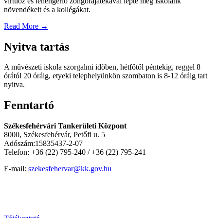
virtuóz és lehengerlő zongorajátékával lepte meg iskolánk
növendékeit és a kollégákat.
Read More
→
Nyitva tartás
A művészeti iskola szorgalmi időben, hétfőtől péntekig, reggel 8
órától 20 óráig, etyeki telephelyünkön szombaton is 8-12 óráig tart
nyitva.
Fenntartó
Székesfehérvári Tankerületi Központ
8000, Székesfehérvár, Petőfi u. 5
Adószám:15835437-2-07
Telefon: +36 (22) 795-240 / +36 (22) 795-241
E-mail:
szekesfehervar@kk.gov.hu