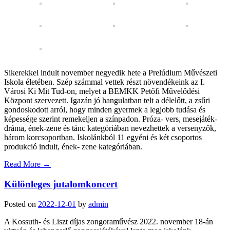
Sikerekkel indult november negyedik hete a Prelúdium Művészeti
Iskola életében. Szép számmal vettek részt növendékeink az I.
Városi Ki Mit Tud-on, melyet a BEMKK Petőfi Művelődési
Központ szervezett. Igazán jó hangulatban telt a délelőtt, a zsűri
gondoskodott arról, hogy minden gyermek a legjobb tudása és
képessége szerint remekeljen a színpadon. Próza- vers, mesejáték-
dráma, ének-zene és tánc kategóriában nevezhettek a versenyzők,
három korcsoportban. Iskolánkból 11 egyéni és két csoportos
produkció indult, ének- zene kategóriában.
Read More
→
Különleges jutalomkoncert
Posted on
2022-12-01
by
admin
A Kossuth- és Liszt díjas zongoraművész 2022. november 18-án