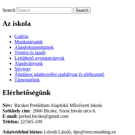
Search
Az iskola
Galéria
Munkatársaink
Alapdokumentumok
Téritési és tandíj
Letölthető nyomtatványok
Alapítványunk
Névjegy
Általános adatkezelési szabályzat és tájékoztató
Támogatóink
Elérhetőségünk
Név:
Bicskei Prelúdium Alapfokú Művészeti Iskola
Székhely cím:
2060 Bicske, Szent István utca 6.
E-mail:
prelud.bicske@gmail.com
Telefon:
22/565-109
Adatvédelmi biztos:
Lórodi László, dpo@reeconsulting.eu