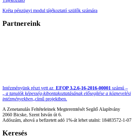
Tájékoztató
Kréta pénzügyi modul tájékoztató szülők számára
Partnereink
Intézményünk részt vett az
EFOP 3.2.6-16-2016-00001
számú –
„
a tanulók képesség-kibontakoztatásának elősegítése a köznevelési
intézményekben
„című projektben.
A Zenetanulás Feltételeinek Megteremtését Segítő Alapítvány
2060 Bicske, Szent István út 6.
Adószám, ahová a befizetett adó 1%-át lehet utalni: 18483572-1-07
Keresés