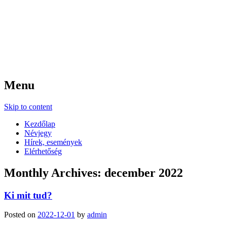
Bicskei Prelúdium Alapfokú
Művészeti Iskola
OM:039542
Menu
Skip to content
Kezdőlap
Névjegy
Hírek, események
Elérhetőség
Monthly Archives:
december 2022
Ki mit tud?
Posted on
2022-12-01
by
admin